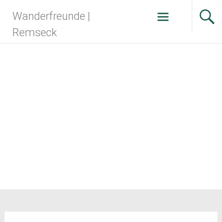
Zum
Wanderfreunde |
Inhalt
springen
Remseck