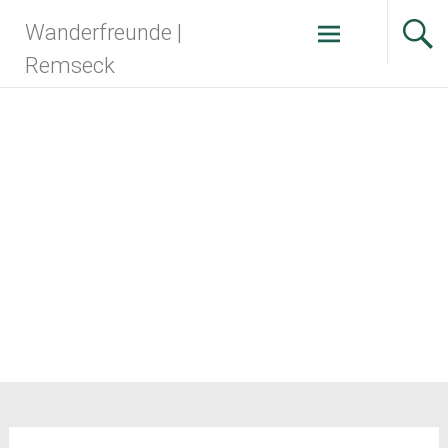
Zum
Wanderfreunde |
Inhalt
springen
Remseck