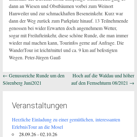
dann an Wiesen und Obstbäumen vorbei zum Weinort
Hanweiler und zur schmackhaften Beseneinkehr. Kurz war
dann der Weg zurück zum Parkplatz hinauf. 13 Teilnehmende
genossen bei wider Erwarten doch angenehmem Wetter,
sogar mit Freilufteinkehr, diese schöne Runde, die man immer
wieder mal machen kann, Tourinfos gerne auf Anfrage. Die
WanderTour ist leicht/mittel und ca. 9 km auf befestigten
Wegen. Peter-Jürgen Gauß
Beitragsnavigation
←
Genussreiche Runde um den
Hoch auf die Waldau und höher
Sörenberg Juni2021
auf den Fernsehturm 08/2021
→
Veranstaltungen
Herzliche Einladung zu einer gemütlichen, interessanten
ErlebnisTour an die Mosel
28.09.26 - 02.10.26