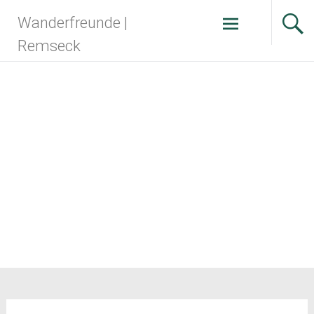
Zum
Wanderfreunde |
Inhalt
springen
Remseck