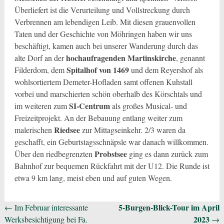
Überliefert ist die Verurteilung und Vollstreckung durch
Verbrennen am lebendigen Leib. Mit diesen grauenvollen
Taten und der Geschichte von Möhringen haben wir uns
beschäftigt, kamen auch bei unserer Wanderung durch das
hochaufragenden Martinskirche
alte Dorf an der
, genannt
Spitalhof von 1469
Filderdom, dem
und dem Reyershof als
wohlsortiertem Demeter-Hofladen samt offenen Kuhstall
vorbei und marschierten schön oberhalb des Körschtals und
SI-Centrum
im weiteren zum
als großes Musical- und
Freizeitprojekt. An der Bebauung entlang weiter zum
Riedsee
malerischen
zur Mittagseinkehr. 2/3 waren da
geschafft, ein Geburtstagsschnäpsle war danach willkommen.
Probstsee
Über den riedbegrenzten
ging es dann zurück zum
Bahnhof zur bequemen Rückfahrt mit der U12. Die Runde ist
etwa 9 km lang, meist eben und auf guten Wegen.
Beitragsnavigation
5-Burgen-Blick-Tour im April
←
Im Februar interessante
2023
Werksbesichtigung bei Fa.
→