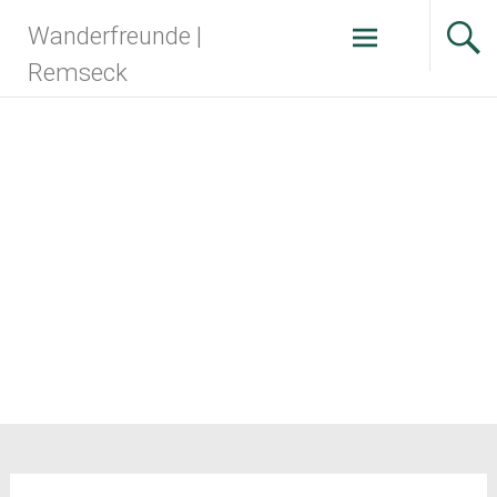
Zum
Wanderfreunde |
Inhalt
springen
Remseck