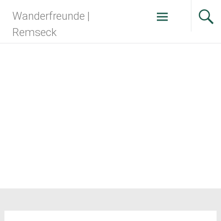
Zum
Wanderfreunde |
Inhalt
springen
Remseck