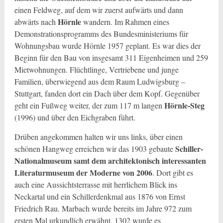
einen Feldweg, auf dem wir zuerst aufwärts und dann
Hörnle
abwärts nach
wandern. Im Rahmen eines
Demonstrationsprogramms des Bundesministeriums für
Wohnungsbau wurde Hörnle 1957 geplant. Es war dies der
Beginn für den Bau von insgesamt 311 Eigenheimen und 259
Mietwohnungen. Flüchtlinge, Vertriebene und junge
Familien, überwiegend aus dem Raum Ludwigsburg –
Stuttgart, fanden dort ein Dach über dem Kopf. Gegenüber
Hörnle-Steg
geht ein Fußweg weiter, der zum 117 m langen
(1996) und über den Eichgraben führt.
Drüben angekommen halten wir uns links, über einen
Schiller-
schönen Hangweg erreichen wir das 1903 gebaute
Nationalmuseum samt dem architektonisch interessanten
Literaturmuseum der Moderne von 2006
. Dort gibt es
auch eine Aussichtsterrasse mit herrlichem Blick ins
Neckartal und ein Schillerdenkmal aus 1876 von Ernst
Friedrich Rau. Marbach wurde bereits im Jahre 972 zum
ersten Mal urkundlich erwähnt, 1302 wurde es