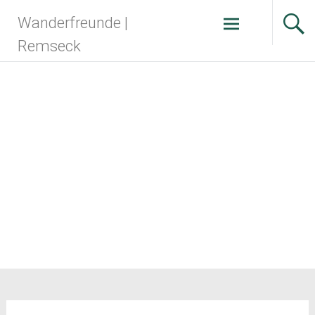
Zum
Wanderfreunde |
Inhalt
springen
Remseck