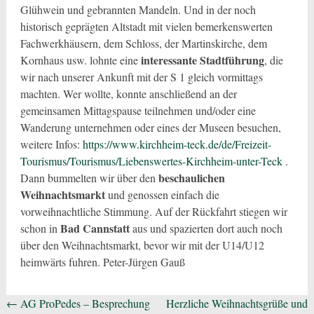
Glühwein und gebrannten Mandeln. Und in der noch
historisch geprägten Altstadt mit vielen bemerkenswerten
Fachwerkhäusern, dem Schloss, der Martinskirche,
dem
interessante Stadtführung
Kornhaus usw. lohnte eine
, die
wir nach unserer Ankunft mit der S 1 gleich vormittags
machten. Wer wollte, konnte anschließend an der
gemeinsamen Mittagspause teilnehmen und/oder eine
Wanderung unternehmen oder eines der Museen besuchen,
weitere Infos:
https://www.kirchheim-teck.de/de/Freizeit-
Tourismus/Tourismus/Liebenswertes-Kirchheim-unter-Teck
.
beschaulichen
Dann bummelten wir über den
Weihnachtsmarkt
und genossen einfach die
vorweihnachtliche Stimmung. Auf der Rückfahrt stiegen wir
Bad Cannstatt
schon in
aus und spazierten dort auch noch
über den Weihnachtsmarkt, bevor wir mit der U14/U12
heimwärts fuhren. Peter-Jürgen Gauß
Beitragsnavigation
←
AG ProPedes – Besprechung
Herzliche Weihnachtsgrüße und