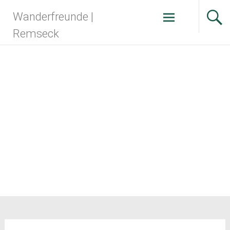
Zum
Wanderfreunde |
Inhalt
springen
Remseck