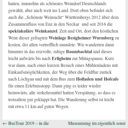
hatten, immerhin als schönstes Weindorf Deutschlands
gewählt, aber auch weit ins Land. Dort oben befindet sich
auch die „Schönste Weinsicht“ Württembergs 2012 über dem
Zusammenfluss von Enz in den Neckar und seit 2016 die
spektakuläre Weinkanzel
. Zeit und Ort, dort den köstlichen
Weinlage Besigheimer Wurmberg
Wein dieser gefragten
zu
kosten, der allen vortrefflich mundete. Wir wanderten dann
Baumbachtal
hinunter in das reizvolle, ruhige
und dieses
Erligheim
leicht aufwärts bis nach
zur Mittagspause. Kurz
war dann, nach einer kurzen Besuch eines Mühlenladens mit
Einkaufsmöglichkeiten, der Weg über die Feldflur zurück
Hofladen und Hofcafe
nach Löchgau und mit dem Bus zum
für einen Erlebnisstopp. Dann ging es leider wieder
heimwärts, alle verkehrsmittel hatten Verspätung, so dass es
trotzallem gut geklappt hat. Die Wanderung selbst ist leicht
mit etwa 11 km auf guten Wegen.
Beitragsnavigation
←
BusTour 2019 – in die
Museumstag im eigentlich sonst