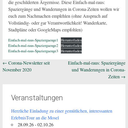
die geschilderten Ärgernisse. Diese Einfach-mal-raus:
Spaziergänge und Wanderungen in Corona-Zeiten wollen wir
euch zum Nachmachen empfehlen (ohne Anspruch auf
Vollständig- oder gar Verantwortlichkeit! Wanderkarte,
Stadtpläne oder GoogleMaps empfohlen)
Einfach-mal-raus-Spaziergaenge1
Herunterladen
Einfach-mal-raus-Spaziergaenge2
Herunterladen
Einfach-mal-raus-Spaziergaenge3
Herunterladen
Beitragsnavigation
←
Corona-Newsletter seit
Einfach-mal-raus: Spaziergänge
November 2020
und Wanderungen in Corona-
Zeiten
→
Veranstaltungen
Herzliche Einladung zu einer gemütlichen, interessanten
ErlebnisTour an die Mosel
28.09.26 - 02.10.26