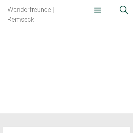
Zum
Wanderfreunde |
Inhalt
springen
Remseck