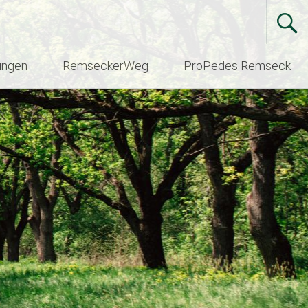
ungen
RemseckerWeg
ProPedes Remseck