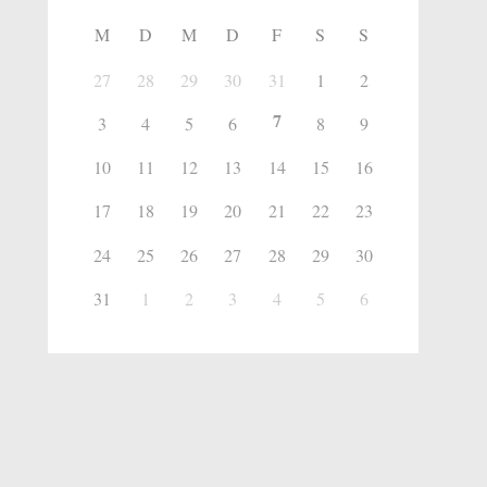
M
D
M
D
F
S
S
27
28
29
30
31
1
2
7
3
4
5
6
8
9
10
11
12
13
14
15
16
17
18
19
20
21
22
23
24
25
26
27
28
29
30
31
1
2
3
4
5
6