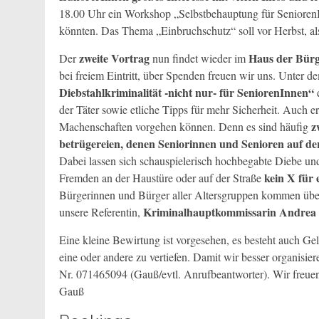
18.00 Uhr ein Workshop „Selbstbehauptung für SeniorenI
könnten. Das Thema „Einbruchschutz“ soll vor Herbst, als
zweite Vortrag
Haus der Bürge
Der
nun findet wieder im
bei freiem Eintritt, über Spenden freuen wir uns. Unter
Diebstahlkriminalität -nicht nur- für SeniorenInnen“
e
der Täter sowie etliche Tipps für mehr Sicherheit. Auch e
z
Machenschaften vorgehen können. Denn es sind häufig
betrügereien, denen Seniorinnen und Senioren auf de
Dabei lassen sich schauspielerisch hochbegabte Diebe und
kein X für 
Fremden an der Haustüre oder auf der Straße
Bürgerinnen und Bürger aller Altersgruppen kommen über
Kriminalhauptkommissarin Andrea
unsere Referentin,
Eine kleine Bewirtung ist vorgesehen, es besteht auch Gel
eine oder andere zu vertiefen. Damit wir besser organisier
Nr. 071465094 (Gauß/evtl. Anrufbeantworter). Wir freuen 
Gauß