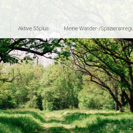
Aktive 55plus
Meine Wander-/Spazieranreg