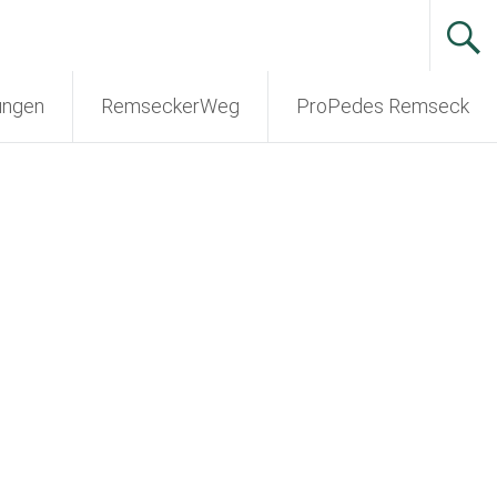
ungen
RemseckerWeg
ProPedes Remseck