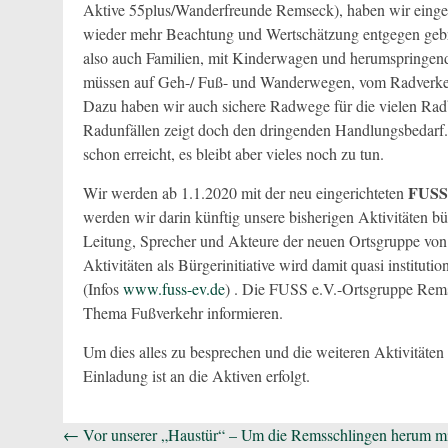
Aktive 55plus/Wanderfreunde Remseck), haben wir eingefo
wieder mehr Beachtung und Wertschätzung entgegen gebr
also auch Familien, mit Kinderwagen und herumspringe
müssen auf Geh-/ Fuß- und Wanderwegen, vom Radverke
Dazu haben wir auch sichere Radwege für die vielen Radbe
Radunfällen zeigt doch den dringenden Handlungsbedarf. 
schon erreicht, es bleibt aber vieles noch zu tun.
FUSS
Wir werden ab 1.1.2020 mit der neu eingerichteten
werden wir darin künftig unsere bisherigen Aktivitäten b
Leitung, Sprecher und Akteure der neuen Ortsgruppe von 
Aktivitäten als Bürgerinitiative wird damit quasi instituti
(Infos
www.fuss-ev.de
) . Die FUSS e.V.-Ortsgruppe Rem
Thema Fußverkehr informieren.
Um dies alles zu besprechen und die weiteren Aktivitäten 
Einladung ist an die Aktiven erfolgt.
Beitragsnavigation
←
Vor unserer „Haustür“ – Um die Remsschlingen herum m