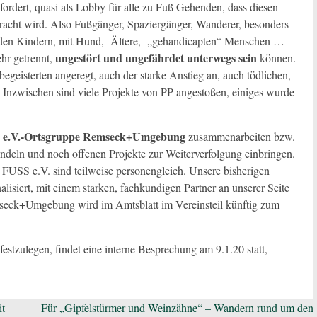
rdert, quasi als Lobby für alle zu Fuß Gehenden, dass diesen
acht wird. Also Fußgänger, Spaziergänger, Wanderer, besonders
nden Kindern, mit Hund, Ältere, „gehandicapten“ Menschen …
ungestört und ungefährdet unterwegs sein
hr getrennt,
können.
geisterten angeregt, auch der starke Anstieg an, auch tödlichen,
Inzwischen sind viele Projekte von PP angestoßen, einiges wurde
 e.V.-Ortsgruppe Remseck+Umgebung
zusammenarbeiten bzw.
ündeln und noch offenen Projekte zur Weiterverfolgung einbringen.
FUSS e.V. sind teilweise personengleich. Unsere bisherigen
onalisiert, mit einem starken, fachkundigen Partner an unserer Seite
seck+Umgebung wird im Amtsblatt im Vereinsteil künftig zum
festzulegen, findet eine interne Besprechung am 9.1.20 statt,
it
Für „Gipfelstürmer und Weinzähne“ – Wandern rund um den