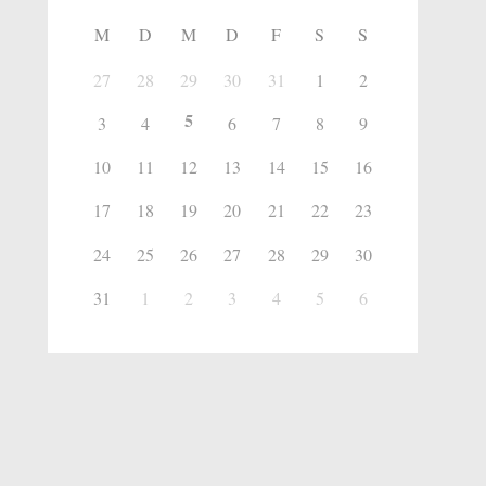
M
D
M
D
F
S
S
27
28
29
30
31
1
2
5
3
4
6
7
8
9
10
11
12
13
14
15
16
17
18
19
20
21
22
23
24
25
26
27
28
29
30
31
1
2
3
4
5
6