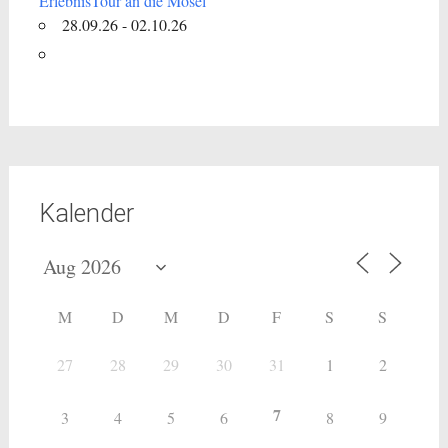
ErlebnisTour an die Mosel
28.09.26 - 02.10.26
Kalender
M
D
M
D
F
S
S
27
28
29
30
31
1
2
7
3
4
5
6
8
9