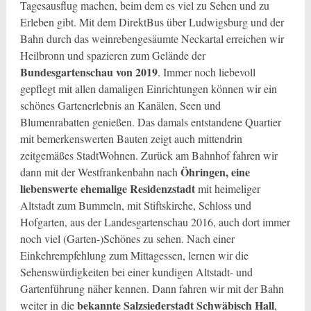
Tagesausflug machen, beim dem es viel zu Sehen und zu
Erleben gibt. Mit dem DirektBus über Ludwigsburg und der
Bahn durch das weinrebengesäumte Neckartal erreichen wir
Heilbronn und spazieren zum Gelände der
Bundesgartenschau von 2019
. Immer noch liebevoll
gepflegt mit allen damaligen Einrichtungen können wir ein
schönes Gartenerlebnis an Kanälen, Seen und
Blumenrabatten genießen. Das damals entstandene Quartier
mit bemerkenswerten Bauten zeigt auch mittendrin
zeitgemäßes StadtWohnen. Zurück am Bahnhof fahren wir
Öhringen, eine
dann mit der Westfrankenbahn nach
liebenswerte ehemalige Residenzstadt
mit heimeliger
Altstadt zum Bummeln, mit Stiftskirche, Schloss und
Hofgarten, aus der Landesgartenschau 2016, auch dort immer
noch viel (Garten-)Schönes zu sehen. Nach einer
Einkehrempfehlung zum Mittagessen, lernen wir die
Sehenswürdigkeiten bei einer kundigen Altstadt- und
Gartenführung näher kennen. Dann fahren wir mit der Bahn
bekannte Salzsiederstadt Schwäbisch Hall
weiter in die
,