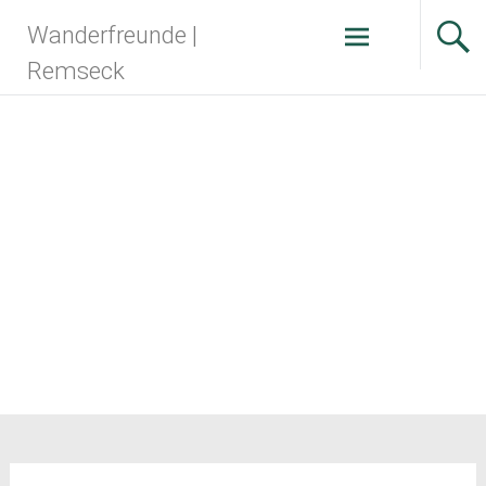
Zum
Wanderfreunde |
Inhalt
springen
Remseck