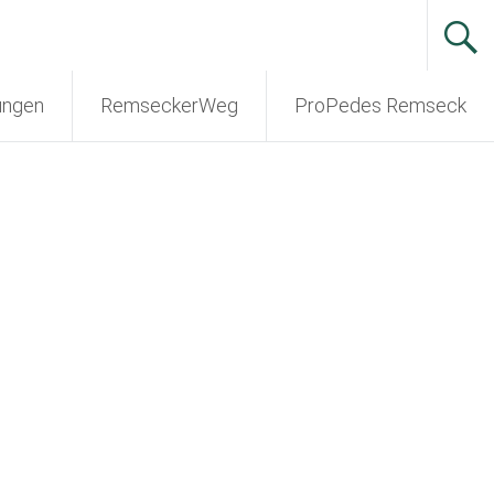
ungen
RemseckerWeg
ProPedes Remseck