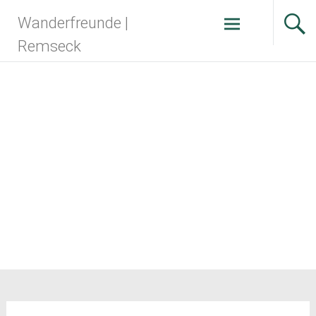
Zum
Wanderfreunde |
Inhalt
springen
Remseck