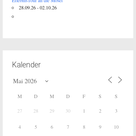
ErlebnisTour an die Mosel
28.09.26 - 02.10.26
Kalender
M
D
M
D
F
S
S
27
28
29
30
1
2
3
4
5
6
7
8
9
10