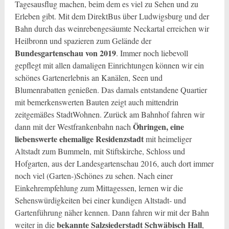
Tagesausflug machen, beim dem es viel zu Sehen und zu
Erleben gibt. Mit dem DirektBus über Ludwigsburg und der
Bahn durch das weinrebengesäumte Neckartal erreichen wir
Heilbronn und spazieren zum Gelände der
Bundesgartenschau von 2019
. Immer noch liebevoll
gepflegt mit allen damaligen Einrichtungen können wir ein
schönes Gartenerlebnis an Kanälen, Seen und
Blumenrabatten genießen. Das damals entstandene Quartier
mit bemerkenswerten Bauten zeigt auch mittendrin
zeitgemäßes StadtWohnen. Zurück am Bahnhof fahren wir
Öhringen, eine
dann mit der Westfrankenbahn nach
liebenswerte ehemalige Residenzstadt
mit heimeliger
Altstadt zum Bummeln, mit Stiftskirche, Schloss und
Hofgarten, aus der Landesgartenschau 2016, auch dort immer
noch viel (Garten-)Schönes zu sehen. Nach einer
Einkehrempfehlung zum Mittagessen, lernen wir die
Sehenswürdigkeiten bei einer kundigen Altstadt- und
Gartenführung näher kennen. Dann fahren wir mit der Bahn
bekannte Salzsiederstadt Schwäbisch Hall
weiter in die
,