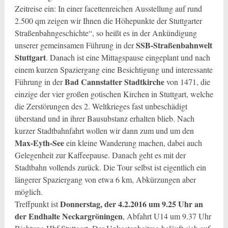
Zeitreise ein: In einer facettenreichen Ausstellung auf rund
2.500 qm zeigen wir Ihnen die Höhepunkte der Stuttgarter
Straßenbahngeschichte“, so heißt es in der Ankündigung
SSB-Straßenbahnwelt
unserer gemeinsamen Führung in der
Stuttgart
. Danach ist eine Mittagspause eingeplant und nach
einem kurzen Spaziergang eine Besichtigung und interessante
Bad Cannstatter Stadtkirche
Führung in der
von 1471, die
einzige der vier großen gotischen Kirchen in Stuttgart, welche
die Zerstörungen des 2. Weltkrieges fast unbeschädigt
überstand und in ihrer Bausubstanz erhalten blieb. Nach
kurzer Stadtbahnfahrt wollen wir dann zum und um den
Max-Eyth-See
ein kleine Wanderung machen, dabei auch
Gelegenheit zur Kaffeepause. Danach geht es mit der
Stadtbahn vollends zurück. Die Tour selbst ist eigentlich ein
längerer Spaziergang von etwa 6 km, Abkürzungen aber
möglich.
Donnerstag, der 4.2.2016 um 9.25 Uhr an
Treffpunkt ist
der Endhalte Neckargröningen
, Abfahrt U14 um 9.37 Uhr