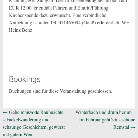
Richtung Hbf Stuttgart. Der Unkostenbeitrag beläuft sich auf
EUR 12,00, er enthält Fahrten und Eintritt/Führung,
Kirchenspende dazu erwünscht. Eine verbindliche
Anmeldung ist unter Tel. 071465094 (Gauß) erforderlich. WF
Heinz Benz
Bookings
Buchungen sind für diese Veranstaltung geschlossen.
Beitragsnavigation
←
Geheimnisvolle Rauhnächte
Winterbach und drum herum –
– Fackelwanderung und
Im Februar geht´s ins schöne
schaurige Geschichten, gewürzt
Remstal
→
mit gutem Wein