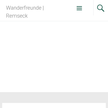
Zum
Wanderfreunde |
Inhalt
springen
Remseck