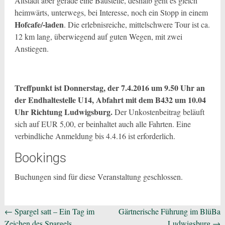
Altstadt aber gerade eine Baustelle, deshalb geht es gleich
heimwärts, unterwegs, bei Interesse, noch ein Stopp in einem
Hofcafe/-laden
. Die erlebnisreiche, mittelschwere Tour ist ca.
12 km lang, überwiegend auf guten Wegen, mit zwei
Anstiegen.
Treffpunkt ist Donnerstag, der 7.4.2016 um 9.50 Uhr an
der Endhaltestelle U14, Abfahrt mit dem B432 um 10.04
Uhr Richtung Ludwigsburg.
Der Unkostenbeitrag beläuft
sich auf EUR 5,00, er beinhaltet auch alle Fahrten. Eine
verbindliche Anmeldung bis 4.4.16 ist erforderlich.
Bookings
Buchungen sind für diese Veranstaltung geschlossen.
Beitragsnavigation
←
Spargel satt – Ein Tag im
Gärtnerische Führung im BlüBa
Zeichen des Spargels
Ludwigsburg
→