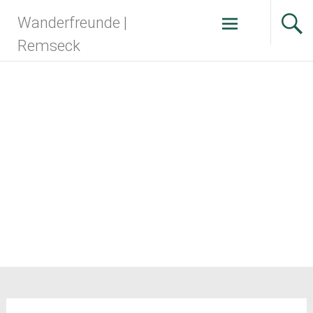
Zum
Wanderfreunde |
Inhalt
springen
Remseck