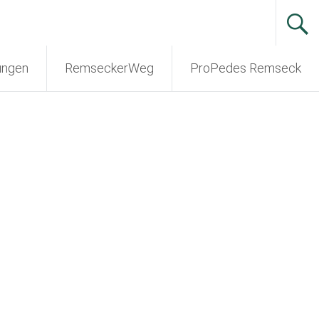
ungen
RemseckerWeg
ProPedes Remseck