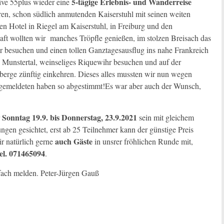
5-tägige Erlebnis- und Wanderreise
ive 55plus wieder eine
en, schon südlich anmutenden Kaiserstuhl mit seinen weiten
n Hotel in Riegel am Kaiserstuhl, in Freiburg und den
aft wollten wir manches Tröpfle genießen, im stolzen Breisach das
hr besuchen und einen tollen Ganztagesausflug ins nahe Frankreich
 Munstertal, weinseliges Riquewihr besuchen und auf der
erge zünftig einkehren. Dieses alles mussten wir nun wegen
gemeldeten haben so abgestimmt!Es war aber auch der Wunsch,
Sonntag 19.9. bis Donnerstag, 23.9.2021
r
sein mit gleichem
en gesichtet, erst ab 25 Teilnehmer kann der günstige Preis
auch Gäste
r natürlich gerne
in unsrer fröhlichen Runde mit,
el. 071465094
.
infach melden. Peter-Jürgen Gauß