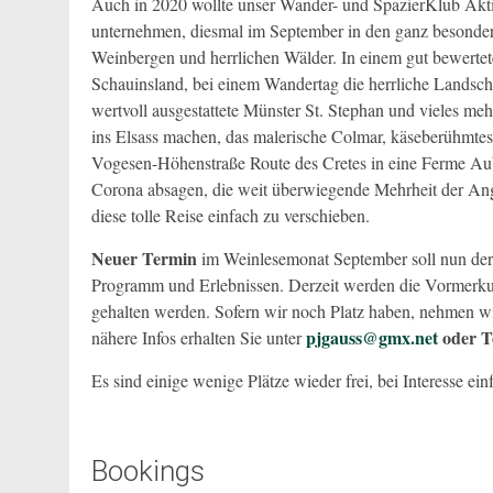
Auch in 2020 wollte unser Wander- und SpazierKlub Akt
unternehmen, diesmal im September in den ganz besonder
Weinbergen und herrlichen Wälder. In einem gut bewertete
Schauinsland, bei einem Wandertag die herrliche Landsch
wertvoll ausgestattete Münster St. Stephan und vieles me
ins Elsass machen, das malerische Colmar, käseberühmtes
Vogesen-Höhenstraße Route des Cretes in eine Ferme Aub
Corona absagen, die weit überwiegende Mehrheit der An
diese tolle Reise einfach zu verschieben.
Neuer Termin
im Weinlesemonat September soll nun de
Programm und Erlebnissen. Derzeit werden die Vormerkung
gehalten werden. Sofern wir noch Platz haben, nehmen wi
pjgauss@gmx.net
oder T
nähere Infos erhalten Sie unter
Es sind einige wenige Plätze wieder frei, bei Interesse e
Bookings