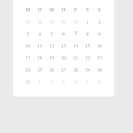
M
D
M
D
F
S
S
27
28
29
30
31
1
2
7
3
4
5
6
8
9
10
11
12
13
14
15
16
17
18
19
20
21
22
23
24
25
26
27
28
29
30
31
1
2
3
4
5
6