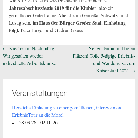
Am 6.12.2019 ist es wieder soweit: Unser internes
Jahresabschlussfestle 2019 für die Klubler
, also ein
gemütlicher Gute-Laune-Abend zum Genießa, Schwätza und
im Haus der Bürger Großer Saal. Einladung
Lustig sein,
folgt.
Peter-Jürgen und Gudrun Gauss
Beitragsnavigation
←
Kreativ am Nachmittag –
Neuer Termin mit freien
Wir gestalten wieder
Plätzen! Tolle 5-tägige Erlebnis-
individuelle Adventskränze
und Wanderreise zum
Kaiserstuhl 2021
→
Veranstaltungen
Herzliche Einladung zu einer gemütlichen, interessanten
ErlebnisTour an die Mosel
28.09.26 - 02.10.26