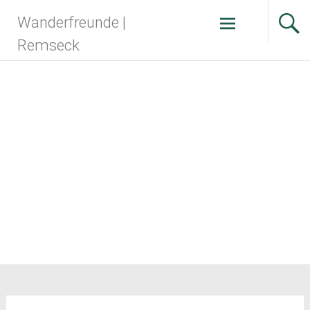
Zum
Wanderfreunde |
Inhalt
springen
Remseck