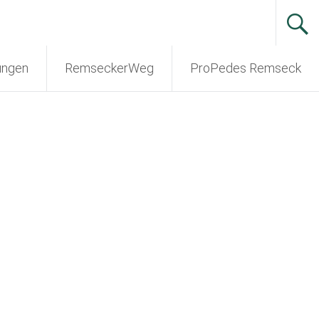
ungen
RemseckerWeg
ProPedes Remseck