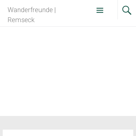
Zum
Wanderfreunde |
Inhalt
springen
Remseck