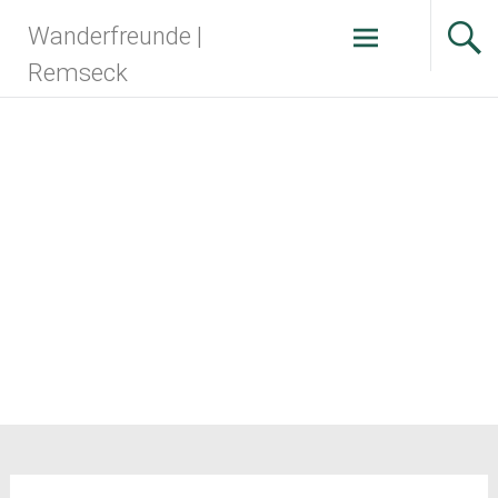
Zum
Wanderfreunde |
Inhalt
springen
Remseck