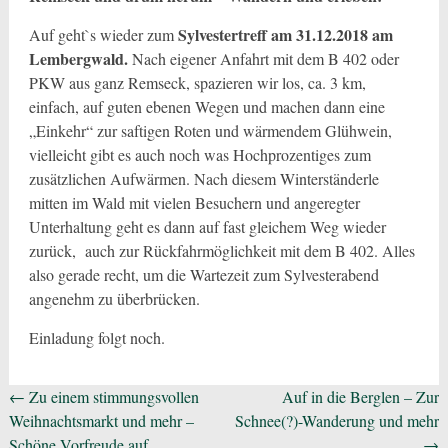
Sylvestertreff am 31.12.2018 am
Auf geht`s wieder zum
Lembergwald.
Nach eigener Anfahrt mit dem B 402 oder
PKW aus ganz Remseck, spazieren wir los, ca. 3 km,
einfach, auf guten ebenen Wegen und machen dann eine
„Einkehr“ zur saftigen Roten und wärmendem Glühwein,
vielleicht gibt es auch noch was Hochprozentiges zum
zusätzlichen Aufwärmen. Nach diesem Winterständerle
mitten im Wald mit vielen Besuchern und angeregter
Unterhaltung geht es dann auf fast gleichem Weg wieder
zurück, auch zur Rückfahrmöglichkeit mit dem B 402. Alles
also gerade recht, um die Wartezeit zum Sylvesterabend
angenehm zu überbrücken.
Einladung folgt noch.
Beitragsnavigation
←
Zu einem stimmungsvollen
Auf in die Berglen – Zur
Weihnachtsmarkt und mehr –
Schnee(?)-Wanderung und mehr
Schöne Vorfreude auf
→