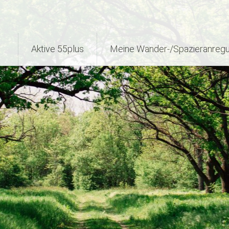
Aktive 55plus
Meine Wander-/Spazieranreg