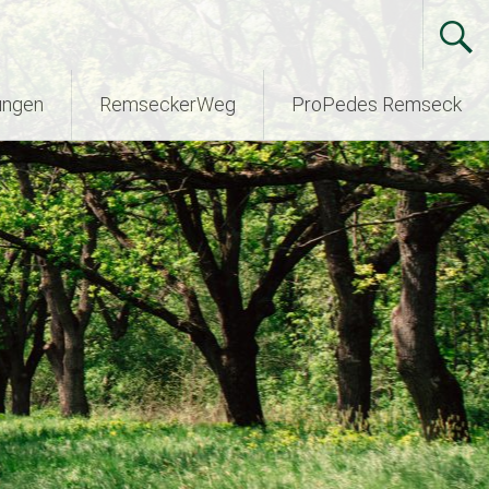
ungen
RemseckerWeg
ProPedes Remseck