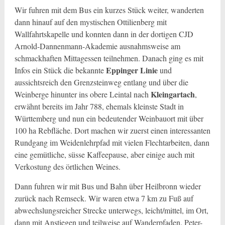
Wir fuhren mit dem Bus ein kurzes Stück weiter, wanderten
dann hinauf auf den mystischen Ottilienberg mit
Wallfahrtskapelle und konnten dann in der dortigen CJD
Arnold-Dannenmann-Akademie ausnahmsweise am
schmackhaften Mittagessen teilnehmen. Danach ging es mit
Eppinger Linie
Infos ein Stück die bekannte
und
aussichtsreich den Grenzsteinweg entlang und über die
Kleingartach
Weinberge hinunter ins obere Leintal nach
,
erwähnt bereits im Jahr 788, ehemals kleinste Stadt in
Württemberg und nun ein bedeutender Weinbauort mit über
100 ha Rebfläche. Dort machen wir zuerst einen interessanten
Rundgang im Weidenlehrpfad mit vielen Flechtarbeiten, dann
eine gemütliche, süsse Kaffeepause, aber einige auch mit
Verkostung des örtlichen Weines.
Dann fuhren wir mit Bus und Bahn über Heilbronn wieder
zurück nach Remseck. Wir waren etwa 7 km zu Fuß auf
abwechslungsreicher Strecke unterwegs, leicht/mittel, im Ort,
dann mit Anstiegen und teilweise auf Wanderpfaden. Peter-