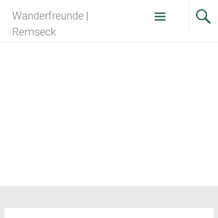
Zum
Wanderfreunde |
Inhalt
springen
Remseck