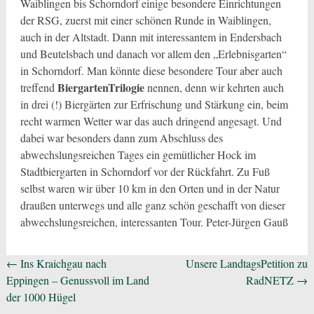
Waiblingen bis Schorndorf einige besondere Einrichtungen
der RSG, zuerst mit einer schönen Runde in Waiblingen,
auch in der Altstadt. Dann mit interessantem in Endersbach
und Beutelsbach und danach vor allem den „Erlebnisgarten“
in Schorndorf. Man könnte diese besondere Tour aber auch
BiergartenTrilogie
treffend
nennen, denn wir kehrten auch
in drei (!) Biergärten zur Erfrischung und Stärkung ein, beim
recht warmen Wetter war das auch dringend angesagt. Und
dabei war besonders dann zum Abschluss des
abwechslungsreichen Tages ein gemütlicher Hock im
Stadtbiergarten in Schorndorf vor der Rückfahrt. Zu Fuß
selbst waren wir über 10 km in den Orten und in der Natur
draußen unterwegs und alle ganz schön geschafft von dieser
abwechslungsreichen, interessanten Tour. Peter-Jürgen Gauß
Beitragsnavigation
←
Ins Kraichgau nach
Unsere LandtagsPetition zu
Eppingen – Genussvoll im Land
RadNETZ
→
der 1000 Hügel