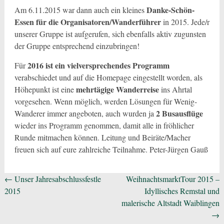
Danke-Schön-
Am 6.11.2015 war dann auch ein kleines
Essen für die Organisatoren/Wanderführer
in 2015. Jede/r
unserer Gruppe ist aufgerufen, sich ebenfalls aktiv zugunsten
der Gruppe entsprechend einzubringen!
2016 ist ein vielversprechendes Programm
Für
verabschiedet und auf die Homepage eingestellt worden, als
mehrtägige Wanderreise
Höhepunkt ist eine
ins Ahrtal
vorgesehen. Wenn möglich, werden Lösungen für Wenig-
2 Busausflüge
Wanderer immer angeboten, auch wurden ja
wieder ins Programm genommen, damit alle in fröhlicher
Runde mitmachen können. Leitung und Beiräte/Macher
freuen sich auf eure zahlreiche Teilnahme. Peter-Jürgen Gauß
Beitragsnavigation
←
Unser Jahresabschlussfestle
WeihnachtsmarktTour 2015 –
2015
Idyllisches Remstal und
malerische Altstadt Waiblingen
→