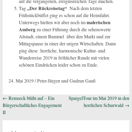
auf die vergangenen, ereignisreichen Tage machen.
„Der Rückreisetag“
Tag
Nach dem letzten
Frühstückbüffet ging es schon auf die Heimfahrt.
malerischen
Unterwegs hielten wir aber noch im
Amberg
zu einer Führung durch die sehenswerte
Altstadt, einem Bummel über den Markt und zur
Mittagspause in einer der urigen Wirtschaften. Dann
ging diese herrliche, harmonische Kultur- und
Wanderreise 2019 in fröhlicher Runde mit vielen
schönen Eindrücken leider schon zu Ende.
24. Mai 2019 / Peter-Jürgen und Gudrun Gauß
Beitragsnavigation
←
Remseck blüht auf – Ein
SpargelTour im Mai 2019 in den
Bürgerschaftliches Engagement
herrlichen Schurwald
→
II