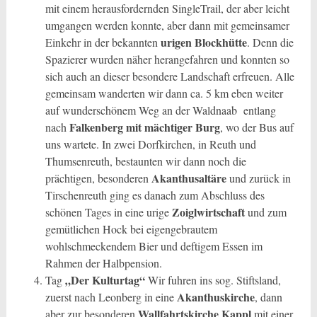
mit einem herausfordernden SingleTrail, der aber leicht
umgangen werden konnte, aber dann mit gemeinsamer
urigen Blockhütte
Einkehr in der bekannten
. Denn die
Spazierer wurden näher herangefahren und konnten so
sich auch an dieser besondere Landschaft erfreuen. Alle
gemeinsam wanderten wir dann ca. 5 km eben weiter
auf wunderschönem Weg an der Waldnaab entlang
Falkenberg mit mächtiger Burg
nach
, wo der Bus auf
uns wartete. In zwei Dorfkirchen, in Reuth und
Thumsenreuth, bestaunten wir dann noch die
Akanthusaltäre
prächtigen, besonderen
und zurück in
Tirschenreuth ging es danach zum Abschluss des
Zoiglwirtschaft
schönen Tages in eine urige
und zum
gemütlichen Hock bei eigengebrautem
wohlschmeckendem Bier und deftigem Essen im
Rahmen der Halbpension.
„Der Kulturtag“
Tag
Wir fuhren ins sog. Stiftsland,
Akanthuskirche
zuerst nach Leonberg in eine
, dann
Wallfahrtskirche Kappl
aber zur besonderen
mit einer