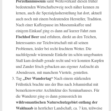
Porzellanmuseum
samt Werksverkauf diesen früher
bedeutenden Wirtschaftszweig noch näher kennen zu
lernen, auch die Spezialglasherstellung hat dort, aktuell
auch noch mit einem bedeutenden Hersteller, Tradition.
Nach einer Kaffeepause im Museumskaffee und
einigem Einkauf ging es dann auf kurzer Fahrt zum
Fischhof Beer
und erfuhren, direkt an den Teichen,
Interessantes zur Teichwirtschaft mit all seinen
Problemen, leider bei recht feuchtem Wetter. Die
nachfolgende wärmende Einkehr im schön umgebauten
Stall kam deshalb gerade recht und wir konnten Karpfen
und Zander frisch gebacken aus eigener Aufzucht als
Abendessen, mit manchem Viertele, genießen.
„Der Wandertag“
Tag
Nach einem stärkenden
Frühstück brachte uns der Bus nach Johannisthal mit
bemerkenswerter Architektur des Seminarhauses. Für
die Wanderer ging es dann genussreich im
wildromantischen Naturschutzgebiet entlang der
Waldnaab
in herrlicher Landschaft, ca. 7 km, teilweise