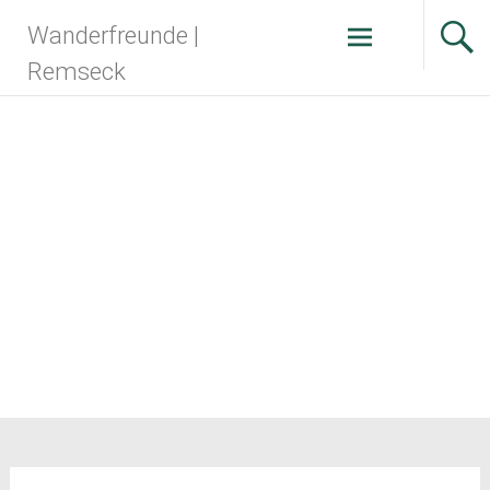
Zum
Wanderfreunde |
Inhalt
springen
Remseck