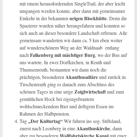
mit einem herausfordernden SingleTrail, der aber leicht
umgangen werden konnte, aber dann mit gemeinsamer
urigen Blockhütte
Einkehr in der bekannten
. Denn die
Spazierer wurden näher herangefahren und konnten so
sich auch an dieser besondere Landschaft erfreuen. Alle
gemeinsam wanderten wir dann ca. 5 km eben weiter
auf wunderschönem Weg an der Waldnaab entlang
Falkenberg mit mächtiger Burg
nach
, wo der Bus auf
uns wartete. In zwei Dorfkirchen, in Reuth und
Thumsenreuth, bestaunten wir dann noch die
Akanthusaltäre
prächtigen, besonderen
und zurück in
Tirschenreuth ging es danach zum Abschluss des
Zoiglwirtschaft
schönen Tages in eine urige
und zum
gemütlichen Hock bei eigengebrautem
wohlschmeckendem Bier und deftigem Essen im
Rahmen der Halbpension.
„Der Kulturtag“
Tag
Wir fuhren ins sog. Stiftsland,
Akanthuskirche
zuerst nach Leonberg in eine
, dann
Wallfahrtskirche Kappl
aber zur besonderen
mit einer