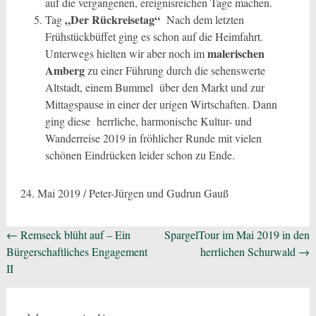
auf die vergangenen, ereignisreichen Tage machen.
„Der Rückreisetag“
Tag
Nach dem letzten
Frühstückbüffet ging es schon auf die Heimfahrt.
malerischen
Unterwegs hielten wir aber noch im
Amberg
zu einer Führung durch die sehenswerte
Altstadt, einem Bummel über den Markt und zur
Mittagspause in einer der urigen Wirtschaften. Dann
ging diese herrliche, harmonische Kultur- und
Wanderreise 2019 in fröhlicher Runde mit vielen
schönen Eindrücken leider schon zu Ende.
24. Mai 2019 / Peter-Jürgen und Gudrun Gauß
Beitragsnavigation
←
Remseck blüht auf – Ein
SpargelTour im Mai 2019 in den
Bürgerschaftliches Engagement
herrlichen Schurwald
→
II