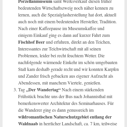
Porzellanmuseum
samt Werksverkauf diesen früher
bedeutenden Wirtschaftszweig noch näher kennen zu
lernen, auch die Spezialglasherstellung hat dort, aktuell
auch noch mit einem bedeutenden Hersteller, Tradition.
Nach einer Kaffeepause im Museumskaffee und
einigem Einkauf ging es dann auf kurzer Fahrt zum
Fischhof Beer
und erfuhren, direkt an den Teichen,
Interessantes zur Teichwirtschaft mit all seinen
Problemen, leider bei recht feuchtem Wetter. Die
nachfolgende wärmende Einkehr im schön umgebauten
Stall kam deshalb gerade recht und wir konnten Karpfen
und Zander frisch gebacken aus eigener Aufzucht als
Abendessen, mit manchem Viertele, genießen.
„Der Wandertag“
Tag
Nach einem stärkenden
Frühstück brachte uns der Bus nach Johannisthal mit
bemerkenswerter Architektur des Seminarhauses. Für
die Wanderer ging es dann genussreich im
wildromantischen Naturschutzgebiet entlang der
Waldnaab
in herrlicher Landschaft, ca. 7 km, teilweise