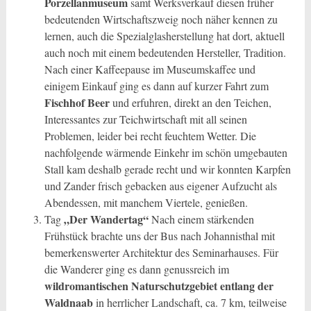
Porzellanmuseum
samt Werksverkauf diesen früher
bedeutenden Wirtschaftszweig noch näher kennen zu
lernen, auch die Spezialglasherstellung hat dort, aktuell
auch noch mit einem bedeutenden Hersteller, Tradition.
Nach einer Kaffeepause im Museumskaffee und
einigem Einkauf ging es dann auf kurzer Fahrt zum
Fischhof Beer
und erfuhren, direkt an den Teichen,
Interessantes zur Teichwirtschaft mit all seinen
Problemen, leider bei recht feuchtem Wetter. Die
nachfolgende wärmende Einkehr im schön umgebauten
Stall kam deshalb gerade recht und wir konnten Karpfen
und Zander frisch gebacken aus eigener Aufzucht als
Abendessen, mit manchem Viertele, genießen.
„Der Wandertag“
Tag
Nach einem stärkenden
Frühstück brachte uns der Bus nach Johannisthal mit
bemerkenswerter Architektur des Seminarhauses. Für
die Wanderer ging es dann genussreich im
wildromantischen Naturschutzgebiet entlang der
Waldnaab
in herrlicher Landschaft, ca. 7 km, teilweise