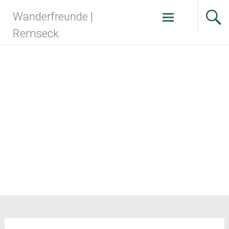
Zum
Wanderfreunde |
Inhalt
springen
Remseck