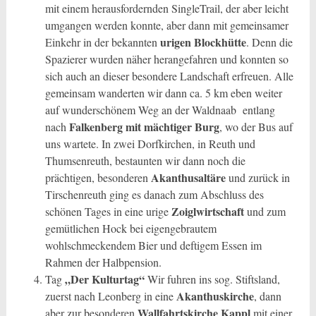
mit einem herausfordernden SingleTrail, der aber leicht
umgangen werden konnte, aber dann mit gemeinsamer
urigen Blockhütte
Einkehr in der bekannten
. Denn die
Spazierer wurden näher herangefahren und konnten so
sich auch an dieser besondere Landschaft erfreuen. Alle
gemeinsam wanderten wir dann ca. 5 km eben weiter
auf wunderschönem Weg an der Waldnaab entlang
Falkenberg mit mächtiger Burg
nach
, wo der Bus auf
uns wartete. In zwei Dorfkirchen, in Reuth und
Thumsenreuth, bestaunten wir dann noch die
Akanthusaltäre
prächtigen, besonderen
und zurück in
Tirschenreuth ging es danach zum Abschluss des
Zoiglwirtschaft
schönen Tages in eine urige
und zum
gemütlichen Hock bei eigengebrautem
wohlschmeckendem Bier und deftigem Essen im
Rahmen der Halbpension.
„Der Kulturtag“
Tag
Wir fuhren ins sog. Stiftsland,
Akanthuskirche
zuerst nach Leonberg in eine
, dann
Wallfahrtskirche Kappl
aber zur besonderen
mit einer