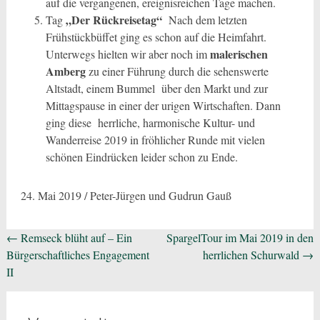
auf die vergangenen, ereignisreichen Tage machen.
„Der Rückreisetag“
Tag
Nach dem letzten
Frühstückbüffet ging es schon auf die Heimfahrt.
malerischen
Unterwegs hielten wir aber noch im
Amberg
zu einer Führung durch die sehenswerte
Altstadt, einem Bummel über den Markt und zur
Mittagspause in einer der urigen Wirtschaften. Dann
ging diese herrliche, harmonische Kultur- und
Wanderreise 2019 in fröhlicher Runde mit vielen
schönen Eindrücken leider schon zu Ende.
24. Mai 2019 / Peter-Jürgen und Gudrun Gauß
Beitragsnavigation
←
Remseck blüht auf – Ein
SpargelTour im Mai 2019 in den
Bürgerschaftliches Engagement
herrlichen Schurwald
→
II