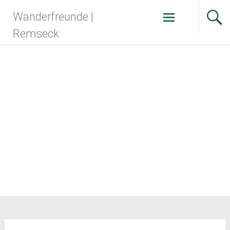
Zum
Wanderfreunde |
Inhalt
springen
Remseck