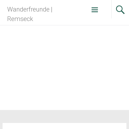
Zum
Wanderfreunde |
Inhalt
springen
Remseck