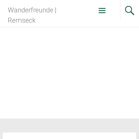
Zum
Wanderfreunde |
Inhalt
springen
Remseck