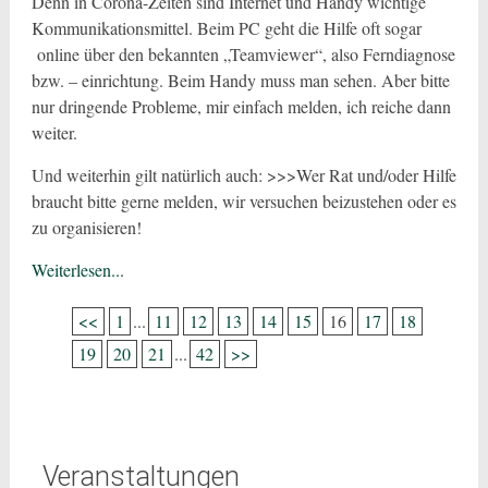
Denn in Corona-Zeiten sind Internet und Handy wichtige
Kommunikationsmittel. Beim PC geht die Hilfe oft sogar
online über den bekannten „Teamviewer“, also Ferndiagnose
bzw. – einrichtung. Beim Handy muss man sehen. Aber bitte
nur dringende Probleme, mir einfach melden, ich reiche dann
weiter.
Und weiterhin gilt natürlich auch: >>>Wer Rat und/oder Hilfe
braucht bitte gerne melden, wir versuchen beizustehen oder es
zu organisieren!
Weiterlesen...
<<
1
...
11
12
13
14
15
16
17
18
19
20
21
...
42
>>
Veranstaltungen