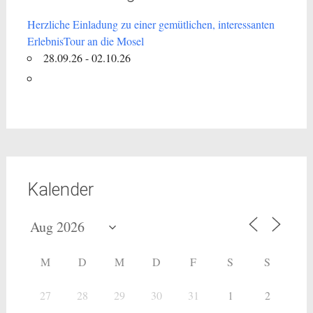
Herzliche Einladung zu einer gemütlichen, interessanten
ErlebnisTour an die Mosel
28.09.26 - 02.10.26
Kalender
M
D
M
D
F
S
S
27
28
29
30
31
1
2