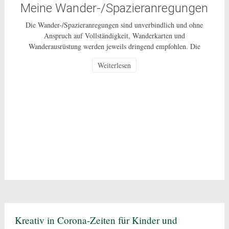
Meine Wander-/Spazieranregungen
Die Wander-/Spazieranregungen sind unverbindlich und ohne
Anspruch auf Vollständigkeit, Wanderkarten und
Wanderausrüstung werden jeweils dringend empfohlen. Die
Nutzung dieser Anregungen geschehen ausdrücklich auf eigenes
Weiterlesen
Risiko und sind nur für den privaten Gebrauch gestattet. Bei den
beschriebenen Routen handelt es sich um öffentlich zugängliche
Wege, auf deren Pflege und Beschaffenheit ich keinen Einfluss
habe. In Corona-Zeiten […]
Kreativ in Corona-Zeiten für Kinder und