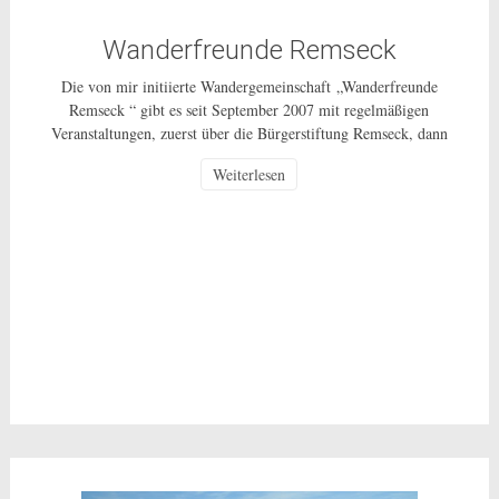
Wanderfreunde Remseck
Die von mir initiierte Wandergemeinschaft „Wanderfreunde
Remseck “ gibt es seit September 2007 mit regelmäßigen
Veranstaltungen, zuerst über die Bürgerstiftung Remseck, dann
über einen Wanderverein und ab 1.10.2014 als ungebundenes
Weiterlesen
Bürgerschaftliches Engagement für alle Bürgerinnen und Bürger
in Remseck und weiterhin als ehrenamtliche Tätigkeit ohne
Gewinnerzielungsabsicht. Wie die ganzen vergangenen Jahre
unternehmen wir, in der Regel […]