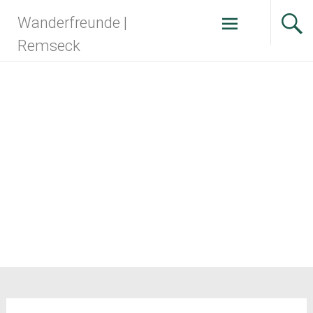
Zum
Wanderfreunde |
Inhalt
springen
Remseck