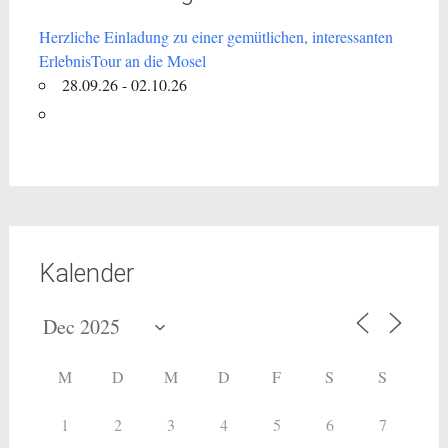
Herzliche Einladung zu einer gemütlichen, interessanten
ErlebnisTour an die Mosel
28.09.26 - 02.10.26
Kalender
M
D
M
D
F
S
S
1
2
3
4
5
6
7