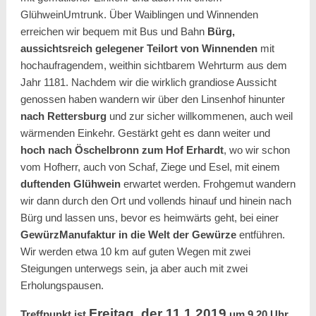
GlühweinUmtrunk. Über Waiblingen und Winnenden
erreichen wir bequem mit Bus und Bahn
Bürg,
aussichtsreich gelegener Teilort von Winnenden
mit
hochaufragendem, weithin sichtbarem Wehrturm aus dem
Jahr 1181. Nachdem wir die wirklich grandiose Aussicht
genossen haben wandern wir über den Linsenhof hinunter
nach Rettersburg
und zur sicher willkommenen, auch weil
wärmenden Einkehr. Gestärkt geht es dann weiter und
hoch nach
Öschelbronn zum Hof Erhardt
, wo wir schon
vom Hofherr, auch von Schaf, Ziege und Esel, mit einem
duftenden Glühwein
erwartet werden. Frohgemut wandern
wir dann durch den Ort und vollends hinauf und hinein nach
Bürg und lassen uns, bevor es heimwärts geht, bei einer
GewürzManufaktur
in die Welt der Gewürze
entführen.
Wir werden etwa 10 km auf guten Wegen mit zwei
Steigungen unterwegs sein, ja aber auch mit zwei
Erholungspausen.
Freitag, der 11.1.2019
Treffpunkt ist
um 9.20 Uhr