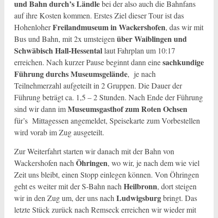
und Bahn durch’s Ländle
bei der also auch die Bahnfans
auf ihre Kosten kommen. Erstes Ziel dieser Tour ist das
Freilandmuseum in Wackershofen
Hohenloher
, das wir mit
über Waiblingen und
Bus und Bahn, mit 2x umsteigen
Schwäbisch Hall-Hessental
laut Fahrplan um 10:17
sachkundige
erreichen. Nach kurzer Pause beginnt dann eine
Führung durchs Museumsgelände
, je nach
Teilnehmerzahl aufgeteilt in 2 Gruppen. Die Dauer der
Führung beträgt ca. 1,5 – 2 Stunden. Nach Ende der Führung
Museumsgasthof zum Roten Ochsen
sind wir dann im
für’s Mittagessen angemeldet, Speisekarte zum Vorbestellen
wird vorab im Zug ausgeteilt.
Zur Weiterfahrt starten wir danach mit der Bahn von
Öhringen
Wackershofen nach
, wo wir, je nach dem wie viel
Zeit uns bleibt, einen Stopp einlegen können. Von Öhringen
Heilbronn
geht es weiter mit der S-Bahn nach
, dort steigen
Ludwigsburg
wir in den Zug um, der uns nach
bringt. Das
letzte Stück zurück nach Remseck erreichen wir wieder mit