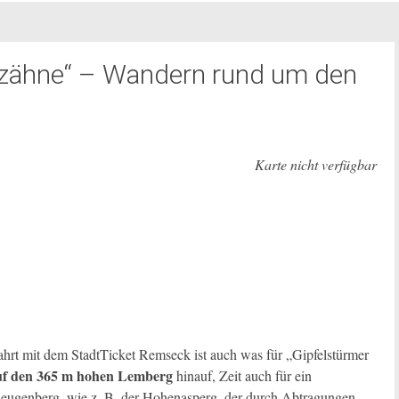
nzähne“ – Wandern rund um den
Karte nicht verfügbar
hrt mit dem StadtTicket Remseck ist auch was für „Gipfelstürmer
uf den 365 m hohen Lemberg
hinauf, Zeit auch für ein
Zeugenberg, wie z. B. der Hohenasperg, der durch Abtragungen