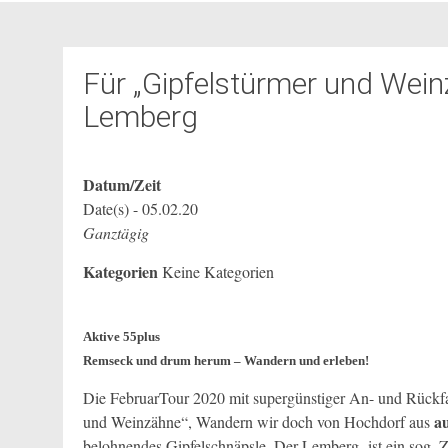
Für „Gipfelstürmer und Wei
Lemberg
Datum/Zeit
Date(s) - 05.02.20
Ganztägig
Kategorien
Keine Kategorien
Aktive 55plus
Remseck und drum herum – Wandern und erleben!
Die FebruarTour 2020 mit supergünstiger An- und Rückfa
a
und Weinzähne“, Wandern wir doch von Hochdorf aus
belohnendes Gipfelschnäpsle. Der Lemberg ist ein sog. 