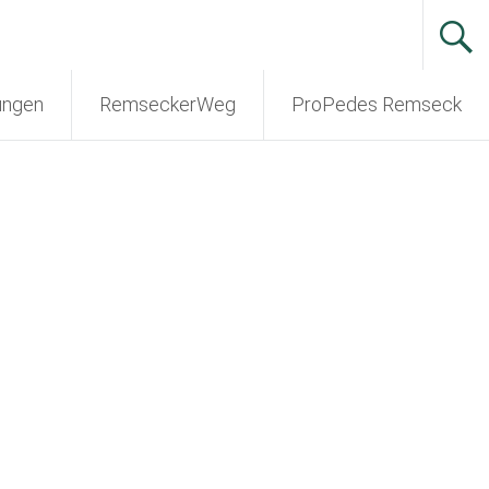
ungen
RemseckerWeg
ProPedes Remseck