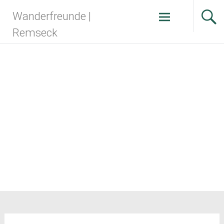
Zum
Wanderfreunde |
Inhalt
springen
Remseck