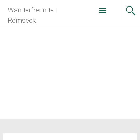
Zum
Wanderfreunde |
Inhalt
springen
Remseck